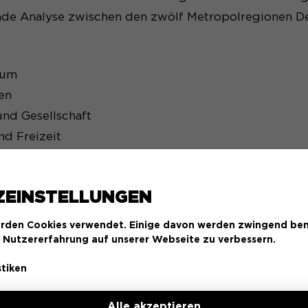
nde Analyse zwischen den zwölf Metropolregionen De
aum
en
und Gesellschaft
nd Freizeit
r und Versorgung.
ZEINSTELLUNGEN
rden Cookies verwendet. Einige davon werden zwingend ben
STUDIENBERICHT DES INSTITUTS DER DEU
e Nutzererfahrung auf unserer Webseite zu verbessern.
PDF - 4,78 MB
stiken
Alle akzeptieren