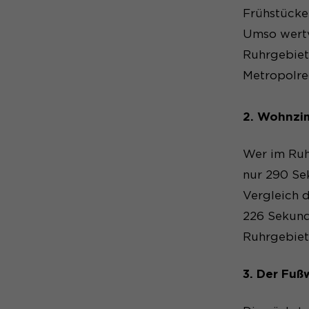
Cookie-Informatione
Name
Frühstücken
Umso wertv
Name
Anbieter
Ruhrgebiet
Anbieter
Laufzeit
Metropolre
Laufzeit
2. Wohnzi
Zweck
Zweck
Wer im Ruhr
nur 290 Se
Name
Vergleich 
Anbieter
226 Sekund
Ruhrgebiet
Laufzeit
3. Der Fuß
Zweck