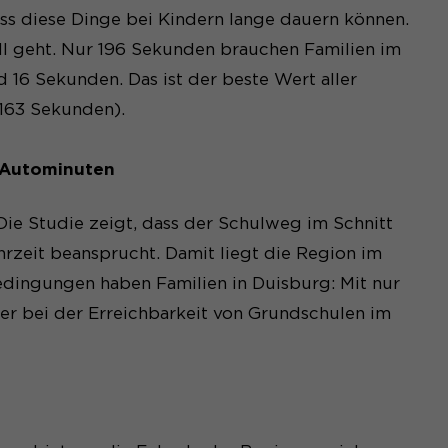
ass diese Dinge bei Kindern lange dauern können.
ll geht. Nur 196 Sekunden brauchen Familien im
16 Sekunden. Das ist der beste Wert aller
(163 Sekunden).
 Website, wie z. B.
 Autominuten
r auf der Website
er anderem eine
g Ihrer vorgenommen
Die Studie zeigt, dass der Schulweg im Schnitt
tellt hat.
zeit beansprucht. Damit liegt die Region im
dingungen haben Familien in Duisburg: Mit nur
r bei der Erreichbarkeit von Grundschulen im
 der Sitzung