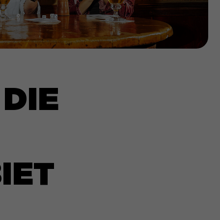
 DIE
IET