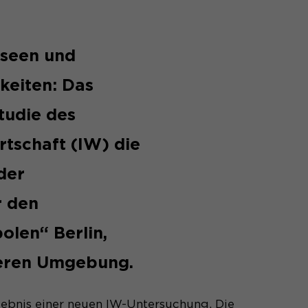
useen und
keiten: Das
Studie des
rtschaft (IW) die
der
r den
olen“ Berlin,
eren Umgebung.
rgebnis einer neuen IW-Untersuchung. Die