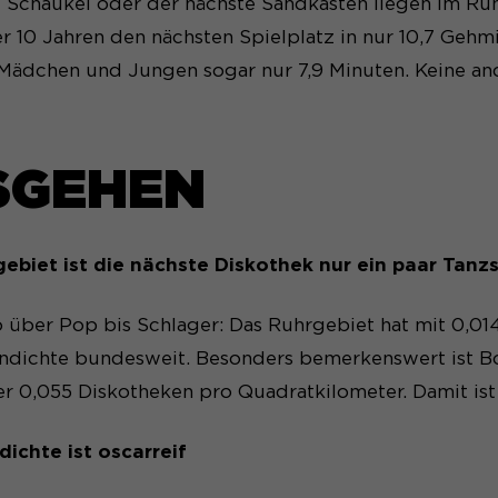
e Schaukel oder der nächste Sandkasten liegen im Ruh
r 10 Jahren den nächsten Spielplatz in nur 10,7 Gehm
Mädchen und Jungen sogar nur 7,9 Minuten. Keine and
SGEHEN
gebiet ist die nächste Diskothek nur ein paar Tanzs
o über Pop bis Schlager: Das Ruhrgebiet hat mit 0,01
ndichte bundesweit. Besonders bemerkenswert ist B
er 0,055 Diskotheken pro Quadratkilometer. Damit is
dichte ist oscarreif