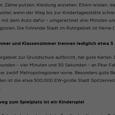
n anzeigen
_pk_id#
, Zähne putzen, Kleidung anziehen: Eltern wissen, d
oller, wenn der Weg bis zur Kindertagesstätte schne
SgCookieOptin.lastPreferences
Matomo
 mit dem Auto dafür – umgerechnet drei Minuten und 
1 Jahr
gionen. Die führende Stadt im Ruhrgebiet ist Herne 
1 Jahr
Erfasst Statistiken über Besuche des Benutzers auf der
mmer und Klassenzimmer trennen lediglich etwa 5
die Anzahl der Besuche, durchschnittliche Verweildaue
Dieser Wert speichert Ihre Consent-Einstellungen. Unt
und welche Seiten gelesen wurden.
zufällig generierte ID, für die historische Speicherun
gebiet zur Grundschule aufbricht, hat gute Karten. 
Einstellungen, falls der Webseiten-Betreiber dies einges
kunden – vier Minuten und 50 Sekunden – an Pkw-Fahr
_pk_ses#
der zwölf Metropolregionen vorne. Besonders gute Be
Matomo
en ist die etwa 500.000 EW-große Stadt Spitzenreite
.
1 Tag
weg zum Spielplatz ist ein Kinderspiel
Wird genutzt, um Seitenabrufe des Besuchers während
nachzuverfolgen.