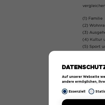
vergleiche
(1) Familie
(2) Wohnr
(3) Ausgeh
(4) Kultur 
(5) Sport u
(6) Verkeh
DATENSCHUT
Auf unserer Webseite we
andere ermöglichen, Ihr
Essenziell
Stati