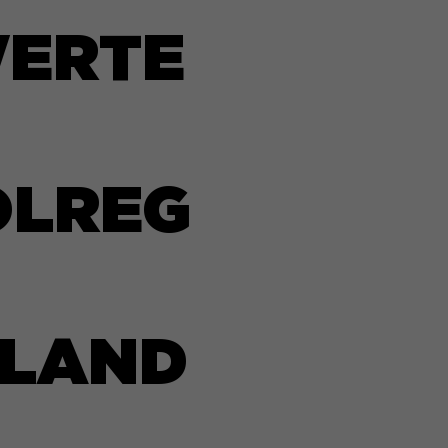
WERTE
OLREG
HLAND