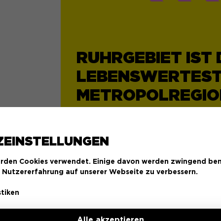
RUHRGEBIET IST 
LEBENSWERTES
METROPOLREGIO
29.01.2026
ZEINSTELLUNGEN
rden Cookies verwendet. Einige davon werden zwingend ben
e Nutzererfahrung auf unserer Webseite zu verbessern.
stiken
SO TRANSFORMI
Alle akzeptieren