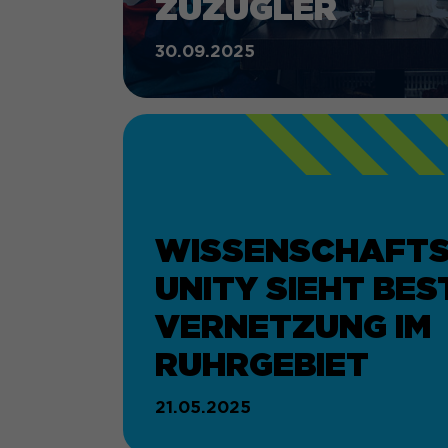
ZUZÜGLER
n anzeigen
_pk_id#
30.09.2025
SgCookieOptin.lastPreferences
Matomo
1 Jahr
1 Jahr
Erfasst Statistiken über Besuche des Benutzers auf der
die Anzahl der Besuche, durchschnittliche Verweildaue
Dieser Wert speichert Ihre Consent-Einstellungen. Unt
und welche Seiten gelesen wurden.
zufällig generierte ID, für die historische Speicherun
Einstellungen, falls der Webseiten-Betreiber dies einges
WISSENSCHAFT
_pk_ses#
UNITY SIEHT BES
Matomo
VERNETZUNG IM
RUHRGEBIET
1 Tag
Wird genutzt, um Seitenabrufe des Besuchers während
21.05.2025
nachzuverfolgen.