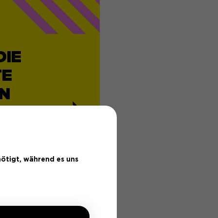
DIE
TE
N
ötigt, während es uns
EREN