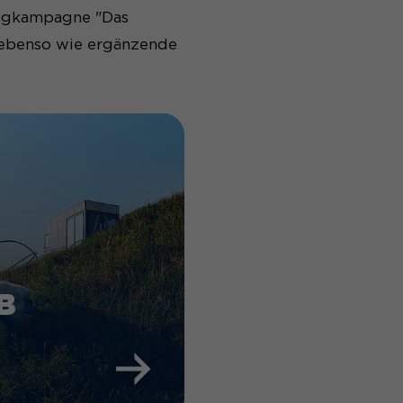
ngkampagne "Das
" ebenso wie ergänzende
B