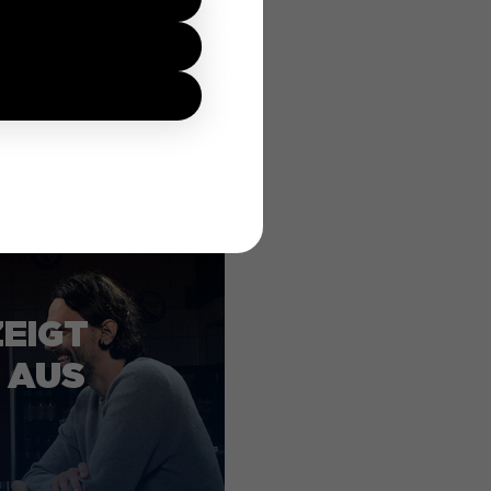
NEN
 ist gewährleistet,
ZEIGT
 AUS
s Surfverhaltens
ungen für diese