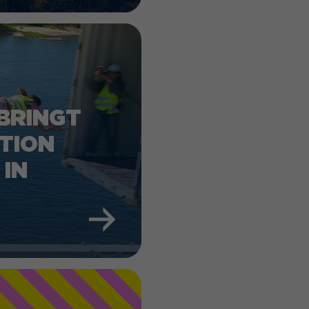
BRINGT
TION
 IN