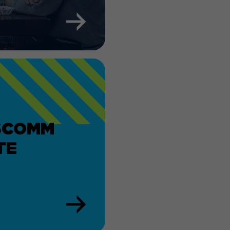
 Website, wie z. B.
r auf der Website
er anderem eine
g Ihrer vorgenommen
tellt hat.
SCOMM
TE
 der Sitzung