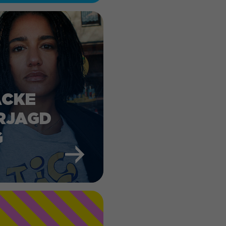
ACKE
RJAGD
G