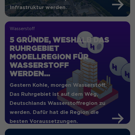
Seitenabrufe des Besuchers
Zweck
Infrastruktur werden.
während der Sitzung
nachzuverfolgen.
Wasserstoff
5 GRÜNDE, WESHALB DAS
RUHRGEBIET
MODELLREGION FÜR
WASSERSTOFF
WERDEN…
Gestern Kohle, morgen Wasserstoff.
Das Ruhrgebiet ist auf dem Weg,
Deutschlands Wasserstoffregion zu
werden. Dafür hat die Region die
besten Voraussetzungen.