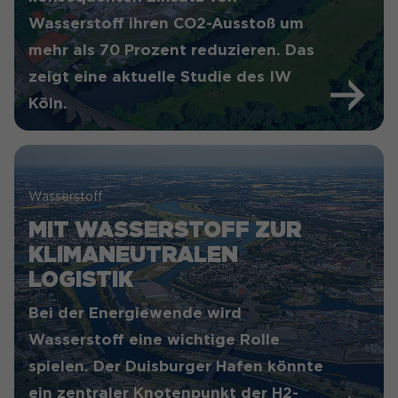
Wasserstoff ihren CO2-Ausstoß um
Laufzeit
1 Jahr
Laufzeit
1 Jahr
mehr als 70 Prozent reduzieren. Das
Erfasst Statistiken über
zeigt eine aktuelle Studie des IW
Dieser Wert speichert Ihre
Besuche des Benutzers auf
Consent-Einstellungen. Unter
Köln.
der Website, wie z. B. die
anderem eine zufällig
Anzahl der Besuche,
Zweck
generierte ID, für die
durchschnittliche
Zweck
historische Speicherung Ihrer
Verweildauer auf der
vorgenommen Einstellungen,
Website und welche Seiten
falls der Webseiten-Betreiber
Wasserstoff
gelesen wurden.
dies eingestellt hat.
MIT WASSERSTOFF ZUR
KLIMANEUTRALEN
Name
_pk_ses#
LOGISTIK
Anbieter
Matomo
Bei der Energiewende wird
Wasserstoff eine wichtige Rolle
Laufzeit
1 Tag
spielen. Der Duisburger Hafen könnte
Wird genutzt, um
ein zentraler Knotenpunkt der H2-