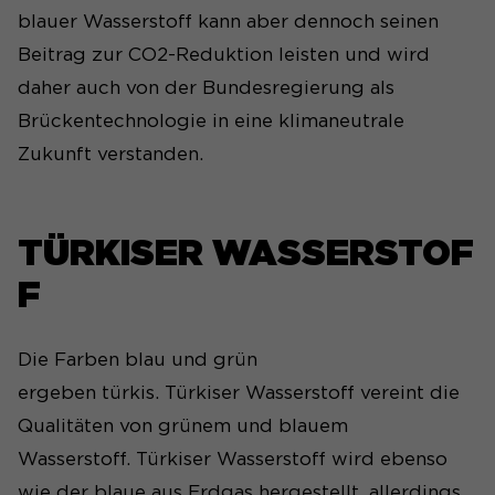
blauer Wasserstoff kann aber dennoch seinen
funktioniert.
Beitrag zur CO2-Reduktion leisten und wird
Cookie-Informationen anzeigen
Name
cookie_optin
daher auch von der Bundesregierung als
Anbieter
Brückentechnologie in eine klimaneutrale
Zukunft verstanden.
Statistiken
Laufzeit
1 Jahr
Wir nutzen auf unserer Website das Open-
Dieses Cookie wird verwendet,
Source-Software-Tool Matomo zur Analyse des
TÜRKISER WASSERSTOF
Zweck
um Ihre Cookie-Einstellungen
Surfverhaltens unserer Nutzer. Die Software
für diese Website zu speichern.
setzt ein Cookie auf dem Rechner der Nutzer.
F
Cookie-Informationen anzeigen
Name
_pk_id#
Name
SgCookieOptin.lastPreferences
Die Farben blau und grün
Anbieter
Matomo
ergeben türkis. Türkiser Wasserstoff vereint die
Anbieter
Laufzeit
1 Jahr
Qualitäten von grünem und blauem
Laufzeit
1 Jahr
Wasserstoff. Türkiser Wasserstoff wird ebenso
Erfasst Statistiken über
wie der blaue aus Erdgas hergestellt, allerdings
Dieser Wert speichert Ihre