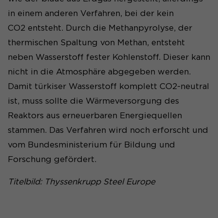
Besuche des Benutzers auf
Consent-Einstellungen. Unter
der Website, wie z. B. die
in einem anderen Verfahren, bei der kein
anderem eine zufällig
Anzahl der Besuche,
CO2 entsteht. Durch die Methanpyrolyse, der
Zweck
generierte ID, für die
durchschnittliche
Zweck
historische Speicherung Ihrer
thermischen Spaltung von Methan, entsteht
Verweildauer auf der
vorgenommen Einstellungen,
Website und welche Seiten
neben Wasserstoff fester Kohlenstoff. Dieser kann
falls der Webseiten-Betreiber
gelesen wurden.
nicht in die Atmosphäre abgegeben werden.
dies eingestellt hat.
Damit türkiser Wasserstoff komplett CO2-neutral
Name
_pk_ses#
ist, muss sollte die Wärmeversorgung des
Reaktors aus erneuerbaren Energiequellen
Anbieter
Matomo
stammen. Das Verfahren wird noch erforscht und
Laufzeit
1 Tag
vom Bundesministerium für Bildung und
Forschung gefördert.
Wird genutzt, um
Seitenabrufe des Besuchers
Zweck
Titelbild: Thyssenkrupp Steel Europe
während der Sitzung
nachzuverfolgen.