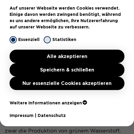
WASSERSTOFF VORN
Auf unserer Webseite werden Cookies verwendet.
Einige davon werden zwingend benötigt, während
es uns andere ermöglichen, Ihre Nutzererfahrung
auf unserer Webseite zu verbessern.
BLAUER WASSERSTOFF
Essenziell
Statistiken
Alle akzeptieren
Die Produktion des blauen Wasserstoffs ist
dieselbe wie bei der des grauen Wasserstoffes.
Speichern & schließen
Allerdings wird das ausscheidende
Nur essenzielle Cookies akzeptieren
CO2 gespeichert und gelangt somit nicht in die
Atmosphäre. Die unterirdische Lagerung des
Weitere Informationen anzeigen
CO2 kann on- oder offshore erfolgen. Da das
Essenziell
CO2 nicht freigesetzt wird, gilt der blaue
Impressum
|
Datenschutz
Essenzielle Cookies werden für grundlegende
Wasserstoff als CO2-neutral. Nachhaltiger ist
Funktionen der Webseite benötigt. Dadurch ist
zwar die Produktion von grünem Wasserstoff,
gewährleistet, dass die Webseite einwandfrei