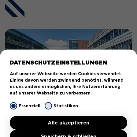
DATENSCHUTZEINSTELLUNGEN
Auf unserer Webseite werden Cookies verwendet.
Einige davon werden zwingend benötigt, während
es uns andere ermöglichen, Ihre Nutzererfahrung
auf unserer Webseite zu verbessern.
Essenziell
Statistiken
Peng Wu ist Gruppenleiter der Chemischen
Biologie im Zentrum für Chemische Genomik
Alle akzeptieren
des Max-Planck-Instituts für Molekulare
Physiologie. Bild: MPI für molekulare
Speichern & schließen