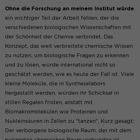
für diese Website zu speichern.
setzt ein Cookie auf dem Rechner der Nutzer.
Ohne die Forschung an meinem Institut würde
ein wichtiger Teil der Arbeit fehlen, der die
Cookie-Informationen anzeigen
Name
_pk_id#
Name
SgCookieOptin.lastPreferences
verschiedenen biologischen Wissenschaften mit
Anbieter
Matomo
der Schönheit der Chemie verbindet. Das
Anbieter
Konzept, das weit verbreitete chemische Wissen
Laufzeit
1 Jahr
Laufzeit
1 Jahr
zu nutzen, um biologische Fragen zu erkennen
Erfasst Statistiken über
und zu lösen, würde international nicht so
Dieser Wert speichert Ihre
Besuche des Benutzers auf
Consent-Einstellungen. Unter
geschätzt werden, wie es heute der Fall ist. Viele
der Website, wie z. B. die
anderem eine zufällig
Anzahl der Besuche,
kleine Moleküle, die in Syntheselabors
Zweck
generierte ID, für die
durchschnittliche
Zweck
hergestellt werden, würden ihr Schicksal in
historische Speicherung Ihrer
Verweildauer auf der
vorgenommen Einstellungen,
Website und welche Seiten
stillen Regalen fristen, anstatt mit
falls der Webseiten-Betreiber
gelesen wurden.
Biomakromolekülen wie Proteinen und
dies eingestellt hat.
Nukleinsäuren in Zellen zu "tanzen". Kurz gesagt:
Name
_pk_ses#
Der verborgene biologische Raum, der mit dem
bekannten chemischen Raum verbunden ist,