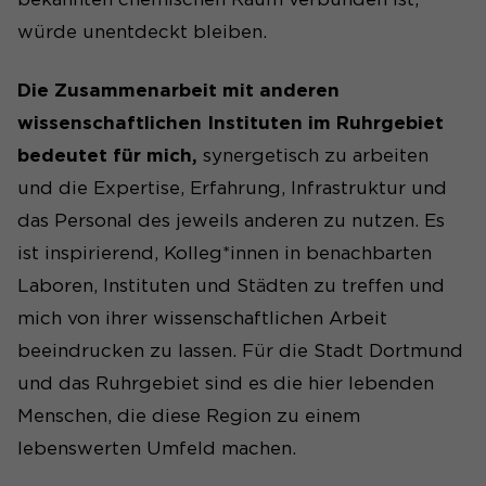
Anbieter
Matomo
würde unentdeckt bleiben.
Laufzeit
1 Tag
Die Zusammenarbeit mit anderen
Wird genutzt, um
wissenschaftlichen Instituten im Ruhrgebiet
Seitenabrufe des Besuchers
Zweck
bedeutet für mich,
synergetisch zu arbeiten
während der Sitzung
nachzuverfolgen.
und die Expertise, Erfahrung, Infrastruktur und
das Personal des jeweils anderen zu nutzen. Es
ist inspirierend, Kolleg*innen in benachbarten
Laboren, Instituten und Städten zu treffen und
mich von ihrer wissenschaftlichen Arbeit
beeindrucken zu lassen. Für die Stadt Dortmund
und das Ruhrgebiet sind es die hier lebenden
Menschen, die diese Region zu einem
lebenswerten Umfeld machen.