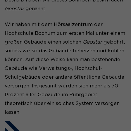
Geostar
genannt.
Name
_pk_ses#
Anbieter
Matomo
Wir haben mit dem Hörsaalzentrum der
Hochschule Bochum zum ersten Mal unter einem
Laufzeit
1 Tag
großen Gebäude einen solchen
Geostar
gebohrt,
Wird genutzt, um
sodass wir so das Gebäude beheizen und kühlen
Seitenabrufe des Besuchers
Zweck
können. Auf diese Weise kann man bestehende
während der Sitzung
nachzuverfolgen.
Gebäude wie Verwaltungs-, Hochschul-,
Schulgebäude oder andere öffentliche Gebäude
versorgen. Insgesamt würden sich mehr als 70
Prozent aller Gebäude im Ruhrgebiet
theoretisch über ein solches System versorgen
lassen.