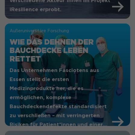
verschiedene Akteur*innen im Projekt
iResilience erprobt.
Außeruniversitäre Forschung
WIE DAS DEHNEN DER
BAUCHDECKE LEBEN
RETTET
Das Unternehmen Fasciotens aus
Essen stellt die ersten
Medizinprodukte her, die es
ermöglichen, komplexe
Bauchdeckendefekte standardisiert
zu verschließen – mit verringerten
Risiken für Patient*innen und einer
kürzeren Behandlungsdauer.