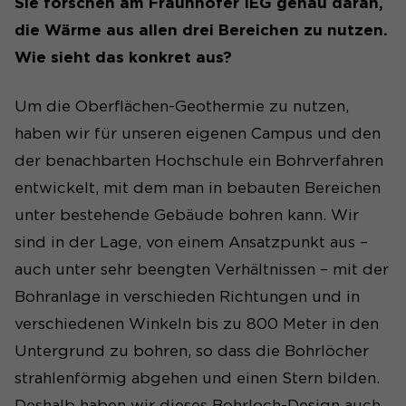
Sie forschen am Fraunhofer IEG genau daran,
Wir nutzen auf unserer Website das Open-
Dieses Cookie wird verwendet,
die Wärme aus allen drei Bereichen zu nutzen.
Source-Software-Tool Matomo zur Analyse des
Zweck
um Ihre Cookie-Einstellungen
Surfverhaltens unserer Nutzer. Die Software
Wie sieht das konkret aus?
für diese Website zu speichern.
setzt ein Cookie auf dem Rechner der Nutzer.
Um die Oberflächen-Geothermie zu nutzen,
Cookie-Informationen anzeigen
Name
_pk_id#
Name
SgCookieOptin.lastPreferences
haben wir für unseren eigenen Campus und den
Anbieter
Matomo
der benachbarten Hochschule ein Bohrverfahren
Anbieter
entwickelt, mit dem man in bebauten Bereichen
Laufzeit
1 Jahr
Laufzeit
1 Jahr
unter bestehende Gebäude bohren kann. Wir
Erfasst Statistiken über
sind in der Lage, von einem Ansatzpunkt aus –
Dieser Wert speichert Ihre
Besuche des Benutzers auf
Consent-Einstellungen. Unter
auch unter sehr beengten Verhältnissen – mit der
der Website, wie z. B. die
anderem eine zufällig
Anzahl der Besuche,
Bohranlage in verschieden Richtungen und in
Zweck
generierte ID, für die
durchschnittliche
Zweck
verschiedenen Winkeln bis zu 800 Meter in den
historische Speicherung Ihrer
Verweildauer auf der
vorgenommen Einstellungen,
Untergrund zu bohren, so dass die Bohrlöcher
Website und welche Seiten
falls der Webseiten-Betreiber
gelesen wurden.
strahlenförmig abgehen und einen Stern bilden.
dies eingestellt hat.
Deshalb haben wir dieses Bohrloch-Design auch