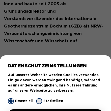
inne und baute seit 2003 als
Gründungsdirektor und
Vorstandsvorsitzender das Internationale
Geothermiezentrum Bochum (GZB) als NRW-
Verbundforschungseinrichtung von
Wissenschaft und Wirtschaft auf.
DATENSCHUTZEINSTELLUNGEN
Auf unserer Webseite werden Cookies verwendet.
Einige davon werden zwingend benötigt, während
Das GZB wurde am 1. Januar 2020 als
es uns andere ermöglichen, Ihre Nutzererfahrung
auf unserer Webseite zu verbessern.
Institutsteil Bochum in das Fraunhofer-IEG
überführt, dessen Institutsleiter er nun
Essenziell
Statistiken
gemeinsam mit Prof. Dr. Mario Ragwitz ist. Im