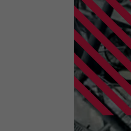
n anzeigen
_pk_id#
SgCookieOptin.lastPreferences
Matomo
1 Jahr
1 Jahr
Erfasst Statistiken über Besuche des Benutzers auf der
die Anzahl der Besuche, durchschnittliche Verweildaue
Dieser Wert speichert Ihre Consent-Einstellungen. Unt
und welche Seiten gelesen wurden.
zufällig generierte ID, für die historische Speicherun
Einstellungen, falls der Webseiten-Betreiber dies einges
_pk_ses#
Matomo
1 Tag
Wird genutzt, um Seitenabrufe des Besuchers während
nachzuverfolgen.