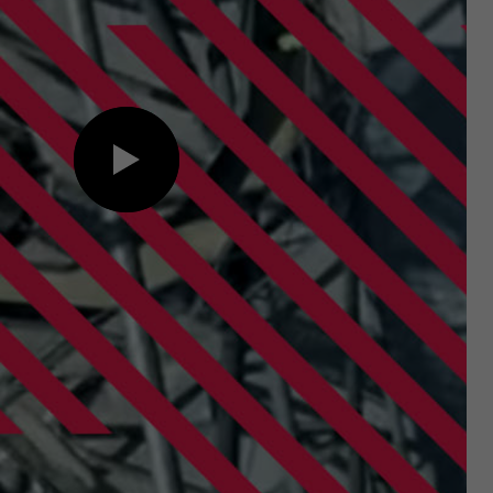
 Website, wie z. B.
Play
r auf der Website
er anderem eine
g Ihrer vorgenommen
tellt hat.
 der Sitzung