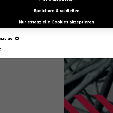
. Wer es sportlich mag, kann im Rahmen des Bottrope
Speichern & schließen
aximal elf Kilometer langen Strecke erklimmen.
Nur essenzielle Cookies akzeptieren
anzeigen
z
rden für grundlegende Funktionen der Webseite benötigt. Dadurch
ndfrei funktioniert.
n anzeigen
cookie_optin
1 Jahr
r Website das Open-Source-Software-Tool Matomo zur Analyse de
Dieses Cookie wird verwendet, um Ihre Cookie-Einstell
ftware setzt ein Cookie auf dem Rechner der Nutzer.
Website zu speichern.