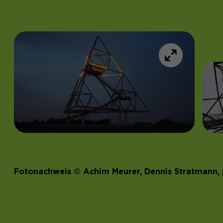
Fotonachweis © Achim Meurer, Dennis Stratmann,