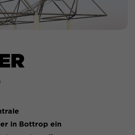
ER
P
ntrale
er in Bottrop ein