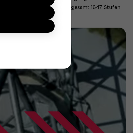
r Tetraeder Treppenlaufs insgesamt 1847 Stufen
 ist gewährleistet,
s Surfverhaltens
ungen für diese