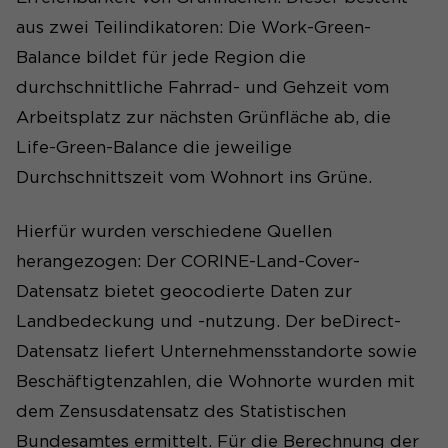
Anbieter
aus zwei Teilindikatoren: Die Work-Green-
Statistiken
Laufzeit
1 Jahr
Balance bildet für jede Region die
Wir nutzen auf unserer Website das Open-
durchschnittliche Fahrrad- und Gehzeit vom
Dieses Cookie wird verwendet,
Source-Software-Tool Matomo zur Analyse des
Arbeitsplatz zur nächsten Grünfläche ab, die
Zweck
um Ihre Cookie-Einstellungen
Surfverhaltens unserer Nutzer. Die Software
für diese Website zu speichern.
Life-Green-Balance die jeweilige
setzt ein Cookie auf dem Rechner der Nutzer.
Durchschnittszeit vom Wohnort ins Grüne.
Cookie-Informationen anzeigen
Name
_pk_id#
Name
SgCookieOptin.lastPreferences
Hierfür wurden verschiedene Quellen
Anbieter
Matomo
Anbieter
herangezogen: Der CORINE-Land-Cover-
Laufzeit
1 Jahr
Datensatz bietet geocodierte Daten zur
Laufzeit
1 Jahr
Landbedeckung und -nutzung. Der beDirect-
Erfasst Statistiken über
Dieser Wert speichert Ihre
Besuche des Benutzers auf
Datensatz liefert Unternehmensstandorte sowie
Consent-Einstellungen. Unter
der Website, wie z. B. die
Beschäftigtenzahlen, die Wohnorte wurden mit
anderem eine zufällig
Anzahl der Besuche,
Zweck
generierte ID, für die
dem Zensusdatensatz des Statistischen
durchschnittliche
Zweck
historische Speicherung Ihrer
Verweildauer auf der
Bundesamtes ermittelt. Für die Berechnung der