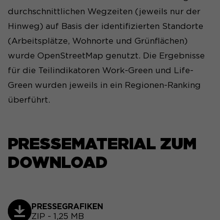
vorgenommen Einstellungen,
Website und welche Seiten
durchschnittlichen Wegzeiten (jeweils nur der
falls der Webseiten-Betreiber
gelesen wurden.
dies eingestellt hat.
Hinweg) auf Basis der identifizierten Standorte
(Arbeitsplätze, Wohnorte und Grünflächen)
Name
_pk_ses#
wurde OpenStreetMap genutzt. Die Ergebnisse
für die Teilindikatoren Work-Green und Life-
Anbieter
Matomo
Green wurden jeweils in ein Regionen-Ranking
Laufzeit
1 Tag
überführt.
Wird genutzt, um
Seitenabrufe des Besuchers
Zweck
während der Sitzung
PRESSEMATERIAL ZUM
nachzuverfolgen.
DOWNLOAD
PRESSEGRAFIKEN
ZIP - 1,25 MB