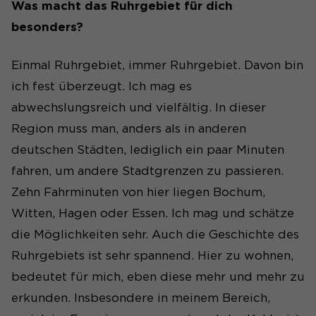
Was macht das Ruhrgebiet für dich
Laufzeit
1 Tag
besonders?
Wird genutzt, um
Seitenabrufe des Besuchers
Einmal Ruhrgebiet, immer Ruhrgebiet. Davon bin
Zweck
während der Sitzung
ich fest überzeugt. Ich mag es
nachzuverfolgen.
abwechslungsreich und vielfältig. In dieser
Region muss man, anders als in anderen
deutschen Städten, lediglich ein paar Minuten
fahren, um andere Stadtgrenzen zu passieren.
Zehn Fahrminuten von hier liegen Bochum,
Witten, Hagen oder Essen. Ich mag und schätze
die Möglichkeiten sehr. Auch die Geschichte des
Ruhrgebiets ist sehr spannend. Hier zu wohnen,
bedeutet für mich, eben diese mehr und mehr zu
erkunden. Insbesondere in meinem Bereich,