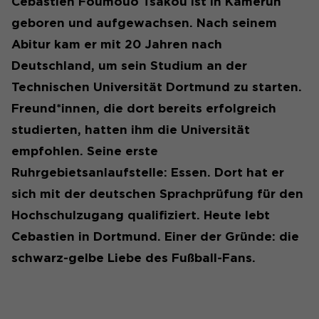
Cebastien Foumouo Tsakou ist in Kamerun
Cookie-Informationen anzeigen
Name
_pk_id#
geboren und aufgewachsen. Nach seinem
Name
SgCookieOptin.lastPreferences
Abitur kam er mit 20 Jahren nach
Anbieter
Matomo
Anbieter
Deutschland, um sein Studium an der
Laufzeit
1 Jahr
Technischen Universität Dortmund zu starten.
Laufzeit
1 Jahr
Freund*innen, die dort bereits erfolgreich
Erfasst Statistiken über
Dieser Wert speichert Ihre
Besuche des Benutzers auf
studierten, hatten ihm die Universität
Consent-Einstellungen. Unter
der Website, wie z. B. die
empfohlen. Seine erste
anderem eine zufällig
Anzahl der Besuche,
Zweck
generierte ID, für die
Ruhrgebietsanlaufstelle: Essen. Dort hat er
durchschnittliche
Zweck
historische Speicherung Ihrer
Verweildauer auf der
sich mit der deutschen Sprachprüfung für den
vorgenommen Einstellungen,
Website und welche Seiten
Hochschulzugang qualifiziert. Heute lebt
falls der Webseiten-Betreiber
gelesen wurden.
dies eingestellt hat.
Cebastien in Dortmund. Einer der Gründe: die
schwarz-gelbe Liebe des Fußball-Fans.
Name
_pk_ses#
Anbieter
Matomo