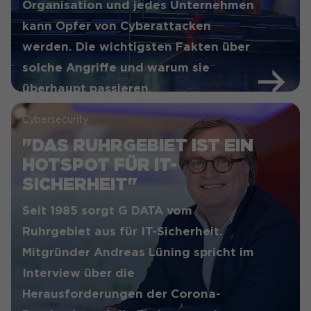
Organisation und jedes Unternehmen
kann Opfer von Cyberattacken
werden. Die wichtigsten Fakten über
solche Angriffe und warum sie
überhaupt passieren.
Cybersecurity
"DAS RUHRGEBIET IST EIN
HOTSPOT FÜR IT-
SICHERHEIT"
Seit 1985 sorgt G DATA vom
Ruhrgebiet aus für IT-Sicherheit.
Mitgründer Andreas Lüning spricht im
Interview über die
Herausforderungen der Corona-