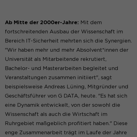
Statistiken
Laufzeit
1 Jahr
Wir nutzen auf unserer Website das Open-
Dieses Cookie wird verwendet,
Source-Software-Tool Matomo zur Analyse des
Ab Mitte der 2000er-Jahre:
Mit dem
Zweck
um Ihre Cookie-Einstellungen
Surfverhaltens unserer Nutzer. Die Software
fortschreitenden Ausbau der Wissenschaft im
für diese Website zu speichern.
setzt ein Cookie auf dem Rechner der Nutzer.
Bereich IT-Sicherheit mehrten sich die Synergien.
Cookie-Informationen anzeigen
Name
_pk_id#
"Wir haben mehr und mehr Absolvent*innen der
Name
SgCookieOptin.lastPreferences
Universität als Mitarbeitende rekrutiert,
Anbieter
Matomo
Anbieter
Bachelor- und Masterarbeiten begleitet und
Laufzeit
1 Jahr
Veranstaltungen zusammen initiiert", sagt
Laufzeit
1 Jahr
beispielsweise Andreas Lüning, Mitgründer und
Erfasst Statistiken über
Dieser Wert speichert Ihre
Besuche des Benutzers auf
Geschäftsführer von G DATA, heute. "Es hat sich
Consent-Einstellungen. Unter
der Website, wie z. B. die
eine Dynamik entwickelt, von der sowohl die
anderem eine zufällig
Anzahl der Besuche,
Zweck
Wissenschaft als auch die Wirtschaft im
generierte ID, für die
durchschnittliche
Zweck
historische Speicherung Ihrer
Verweildauer auf der
Ruhrgebiet maßgeblich profitiert haben." Diese
vorgenommen Einstellungen,
Website und welche Seiten
enge Zusammenarbeit trägt im Laufe der Jahre
falls der Webseiten-Betreiber
gelesen wurden.