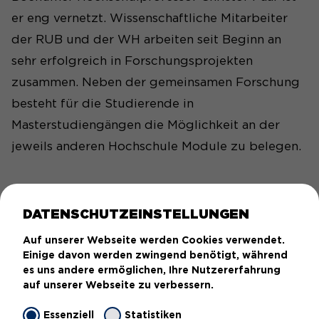
er eng vernetzt. Wissenschaftliche Mitarbeiter
der RUB und der WH arbeiten seit Beginn an
sehr erfolgreich in Forschungsprojekten
zusammen. Neben der gemeinsamen Forschung
besteht für die Studierende in
Masterstudiengängen die Möglichkeit an der
jeweils anderen Hochschule Module zu belegen.
ZUR PERSON: NORBERT
DATENSCHUTZEINSTELLUNGEN
POHLMANN
Auf unserer Webseite werden Cookies verwendet.
Einige davon werden zwingend benötigt, während
es uns andere ermöglichen, Ihre Nutzererfahrung
auf unserer Webseite zu verbessern.
Essenziell
Statistiken