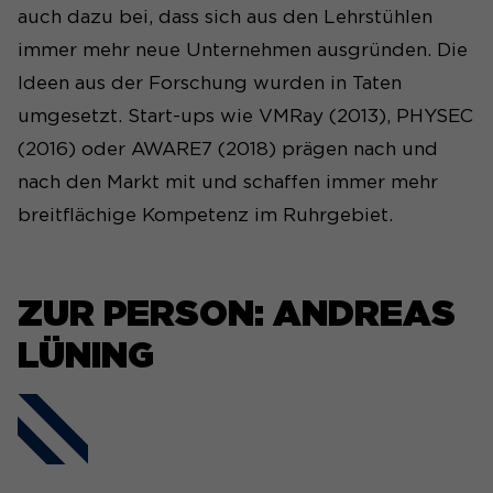
dies eingestellt hat.
auch dazu bei, dass sich aus den Lehrstühlen
immer mehr neue Unternehmen ausgründen. Die
Name
_pk_ses#
Ideen aus der Forschung wurden in Taten
umgesetzt. Start-ups wie VMRay (2013), PHYSEC
Anbieter
Matomo
(2016) oder AWARE7 (2018) prägen nach und
Laufzeit
1 Tag
nach den Markt mit und schaffen immer mehr
breitflächige Kompetenz im Ruhrgebiet.
Wird genutzt, um
Seitenabrufe des Besuchers
Zweck
während der Sitzung
nachzuverfolgen.
ZUR PERSON: ANDREAS
LÜNING